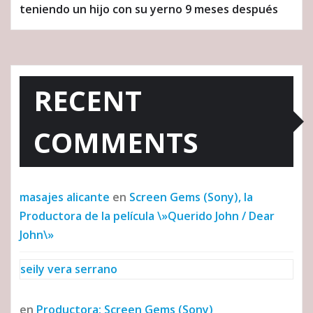
teniendo un hijo con su yerno 9 meses después
RECENT
COMMENTS
masajes alicante
en
Screen Gems (Sony), la
Productora de la película \»Querido John / Dear
John\»
seily vera serrano
en
Productora: Screen Gems (Sony)