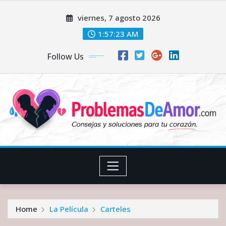
Skip
viernes, 7 agosto 2026
to
content
1:57:24 AM
Follow Us
Home
La Película
Carteles