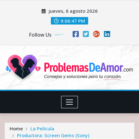
Skip
jueves, 6 agosto 2026
to
content
9:06:48 PM
Follow Us
Home
La Película
Productora: Screen Gems (Sony)