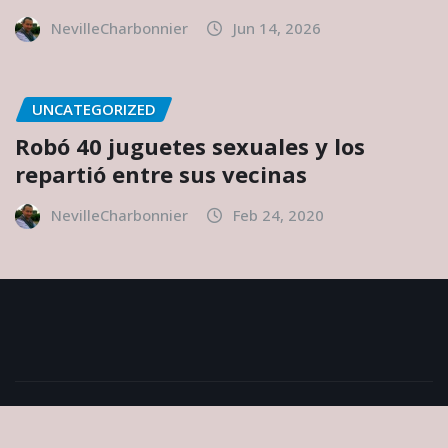
NevilleCharbonnier
Jun 14, 2026
UNCATEGORIZED
Robó 40 juguetes sexuales y los
repartió entre sus vecinas
NevilleCharbonnier
Feb 24, 2020
Copyright © 2026 | Powered by
WordPress
|
NewsExo
by
ThemeArile