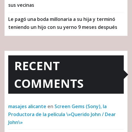
sus vecinas
Le pagó una boda millonaria a su hija y terminó
teniendo un hijo con su yerno 9 meses después
RECENT
COMMENTS
masajes alicante
en
Screen Gems (Sony), la
Productora de la película \»Querido John / Dear
John\»