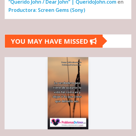
“Querido John / Dear John” | QueridoJohn.com
en
Productora: Screen Gems (Sony)
YOU MAY HAVE MISSED