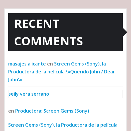
RECENT
COMMENTS
masajes alicante
en
Screen Gems (Sony), la
Productora de la película \»Querido John / Dear
John\»
seily vera serrano
en
Productora: Screen Gems (Sony)
Screen Gems (Sony), la Productora de la película