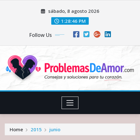
Skip
sábado, 8 agosto 2026
to
content
1:28:46 PM
Follow Us
Home
2015
junio