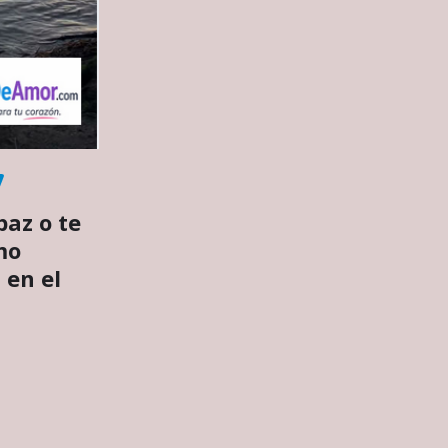
paz o te
mo
 en el