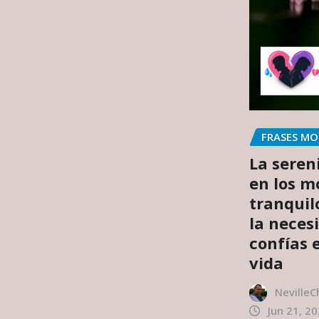
FRASES MO
La seren
en los 
tranquil
la neces
confías e
vida
NevilleC
Jun 21, 2