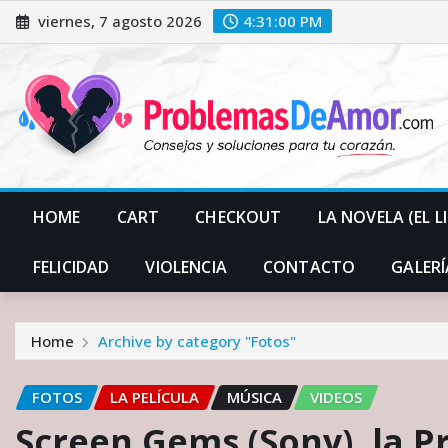
Skip
viernes, 7 agosto 2026
4:31:01 PM
to
content
HOME
CART
CHECKOUT
LA NOVELA (EL L
FELICIDAD
VIOLENCIA
CONTACTO
GALERÍ
Home
Archive by category "Fotos"
FOTOS
LA PELÍCULA
MÚSICA
VIDEOS
Screen Gems (Sony), la P