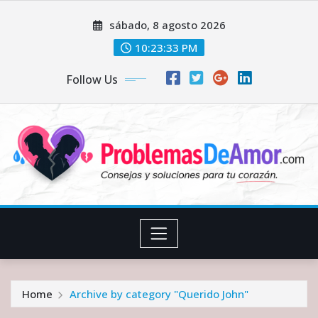
Skip
sábado, 8 agosto 2026
to
content
10:23:33 PM
Follow Us
Home
Archive by category "Querido John"