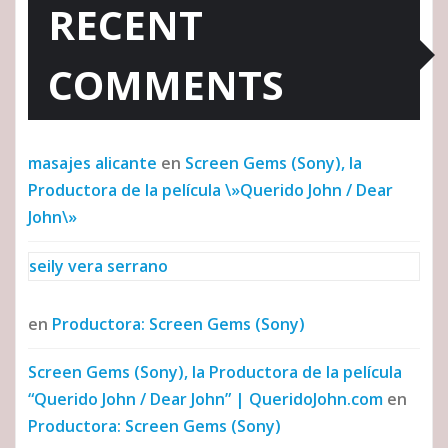
RECENT
COMMENTS
masajes alicante
en
Screen Gems (Sony), la
Productora de la película \»Querido John / Dear
John\»
seily vera serrano
en
Productora: Screen Gems (Sony)
Screen Gems (Sony), la Productora de la película
“Querido John / Dear John” | QueridoJohn.com
en
Productora: Screen Gems (Sony)