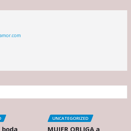
eamor.com
D
UNCATEGORIZED
 boda
MUJER OBLIGA a