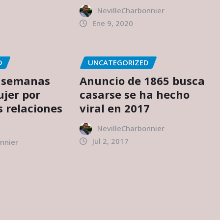
NevilleCharbonnier
Ene 9, 2020
D
UNCATEGORIZED
2 semanas
Anuncio de 1865 busca
jer por
casarse se ha hecho
s relaciones
viral en 2017
NevilleCharbonnier
Jul 2, 2017
nnier