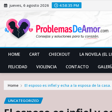
Skip
jueves, 6 agosto 2026
4:58:37 PM
to
content
HOME
CART
CHECKOUT
LA NOVELA (EL L
FELICIDAD
VIOLENCIA
CONTACTO
GALERÍ
Home
El esposo es infiel y echa a la esposa de la casa
UNCATEGORIZED