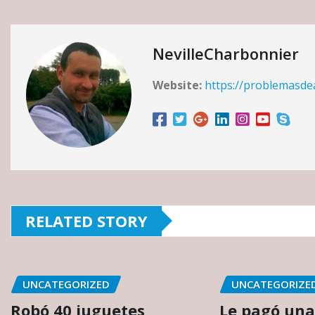
NevilleCharbonnier
Website:
https://problemasd
RELATED STORY
UNCATEGORIZED
UNCATEGORIZE
Robó 40 juguetes
Le pagó una