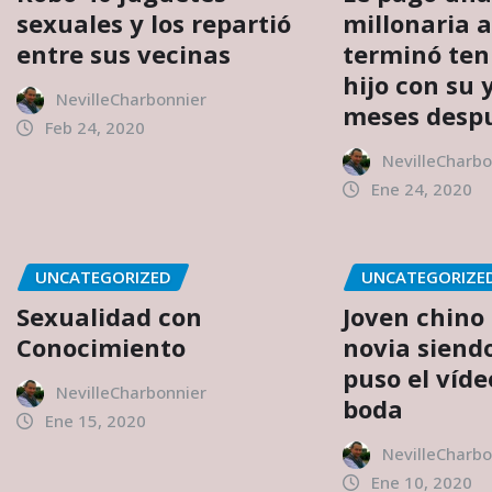
sexuales y los repartió
millonaria a
entre sus vecinas
terminó ten
hijo con su 
NevilleCharbonnier
meses desp
Feb 24, 2020
NevilleCharbo
Ene 24, 2020
UNCATEGORIZED
UNCATEGORIZE
Sexualidad con
Joven chino
Conocimiento
novia siendo
puso el víde
NevilleCharbonnier
boda
Ene 15, 2020
NevilleCharbo
Ene 10, 2020