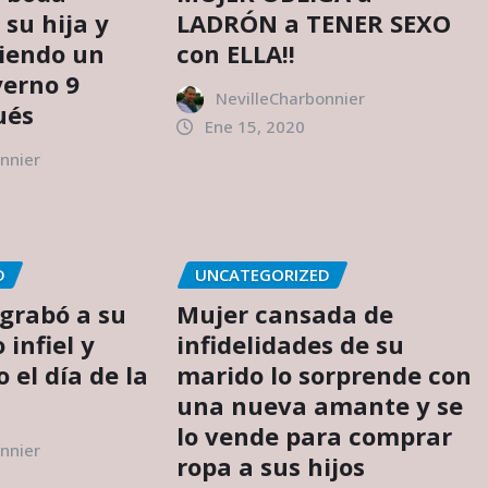
 su hija y
LADRÓN a TENER SEXO
iendo un
con ELLA!!
yerno 9
NevilleCharbonnier
ués
Ene 15, 2020
nnier
D
UNCATEGORIZED
 grabó a su
Mujer cansada de
 infiel y
infidelidades de su
o el día de la
marido lo sorprende con
una nueva amante y se
lo vende para comprar
nnier
ropa a sus hijos