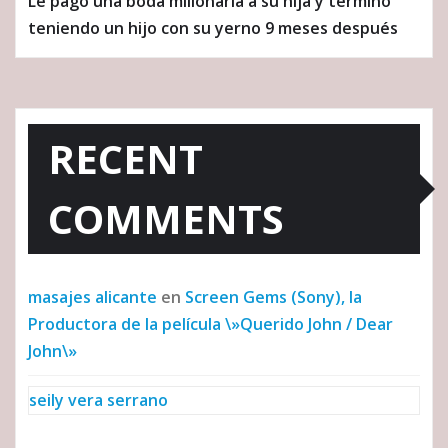
Le pagó una boda millonaria a su hija y terminó
teniendo un hijo con su yerno 9 meses después
RECENT
COMMENTS
masajes alicante
en
Screen Gems (Sony), la
Productora de la película \»Querido John / Dear
John\»
seily vera serrano