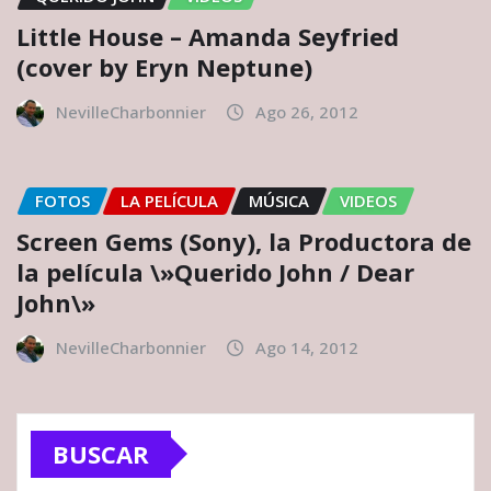
Little House – Amanda Seyfried
(cover by Eryn Neptune)
NevilleCharbonnier
Ago 26, 2012
FOTOS
LA PELÍCULA
MÚSICA
VIDEOS
Screen Gems (Sony), la Productora de
la película \»Querido John / Dear
John\»
NevilleCharbonnier
Ago 14, 2012
BUSCAR