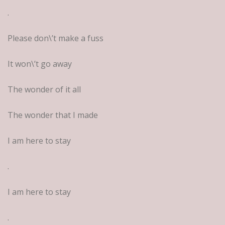
.
Please don\’t make a fuss
It won\’t go away
The wonder of it all
The wonder that I made
I am here to stay
.
I am here to stay
.